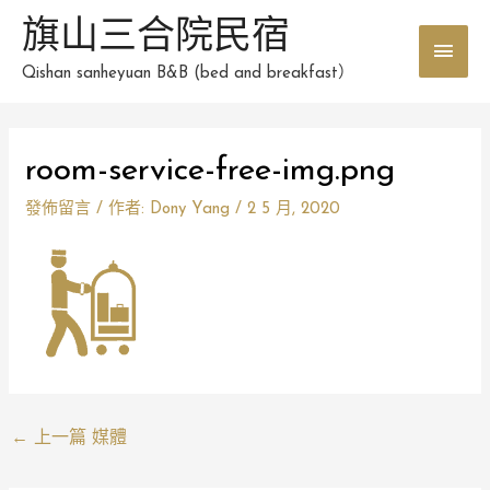
跳
旗山三合院民宿
主
至
主
Qishan sanheyuan B&B (bed and breakfast）
要
要
選
內
Post
容
room-service-free-img.png
單
navigation
發佈留言
/ 作者:
Dony Yang
/
2 5 月, 2020
←
上一篇 媒體