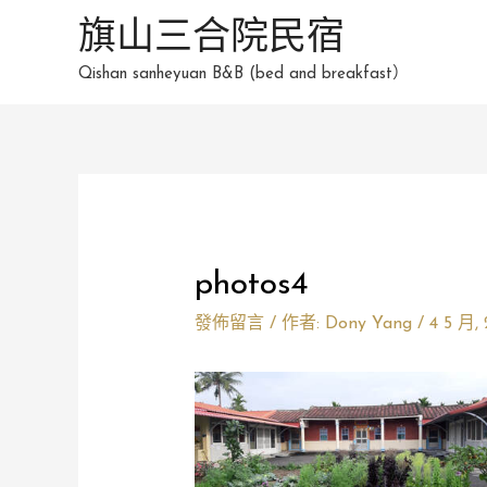
跳
旗山三合院民宿
至
Qishan sanheyuan B&B (bed and breakfast）
主
要
內
容
Post
navigation
photos4
發佈留言
/ 作者:
Dony Yang
/
4 5 月,