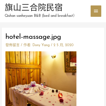
跳
旗山三合院民宿
主
至
主
Qishan sanheyuan B&B (bed and breakfast）
要
要
選
內
Post
容
hotel-massage.jpg
單
navigation
發佈留言
/ 作者:
Dony Yang
/
2 5 月, 2020