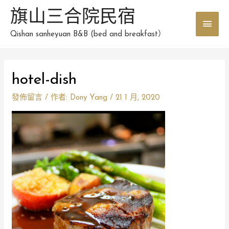
跳
旗山三合院民宿
主
至
主
Qishan sanheyuan B&B (bed and breakfast）
要
要
選
內
容
hotel-dish
單
發佈留言
/ 作者:
Dony Yang
/
21 1 月, 2020