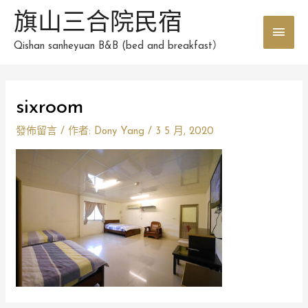
跳
旗山三合院民宿
主
至
主
Qishan sanheyuan B&B (bed and breakfast）
要
要
選
內
容
sixroom
單
發佈留言
/ 作者:
Dony Yang
/
3 5 月, 2020