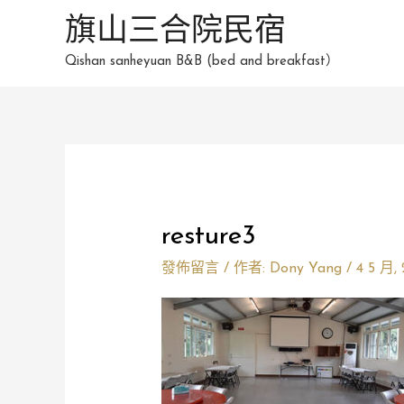
跳
旗山三合院民宿
至
Qishan sanheyuan B&B (bed and breakfast）
主
要
內
容
resture3
發佈留言
/ 作者:
Dony Yang
/
4 5 月,