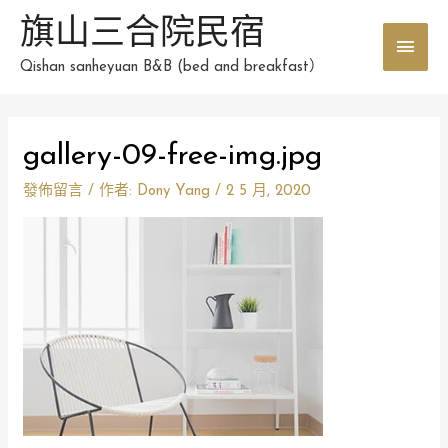
跳
旗山三合院民宿
主
至
主
Qishan sanheyuan B&B (bed and breakfast）
要
要
選
內
Post
容
gallery-09-free-img.jpg
單
navigation
發佈留言
/ 作者:
Dony Yang
/
2 5 月, 2020