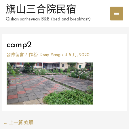
跳
旗山三合院民宿
主
至
主
Qishan sanheyuan B&B (bed and breakfast）
要
要
選
內
Post
容
camp2
單
navigation
發佈留言
/ 作者:
Dony Yang
/
4 5 月, 2020
←
上一篇 媒體