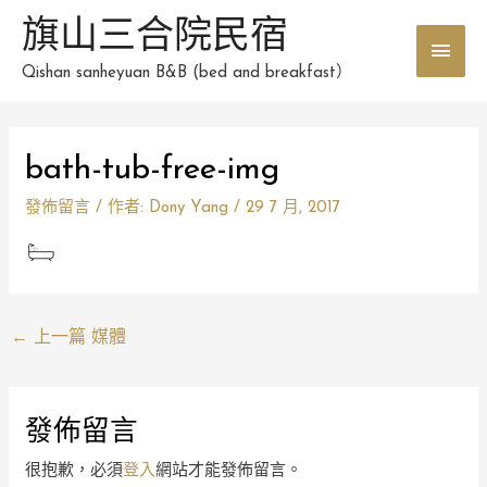
跳
旗山三合院民宿
主
至
主
Qishan sanheyuan B&B (bed and breakfast）
要
要
選
內
Post
容
bath-tub-free-img
單
navigation
發佈留言
/ 作者:
Dony Yang
/
29 7 月, 2017
←
上一篇 媒體
發佈留言
很抱歉，必須
登入
網站才能發佈留言。