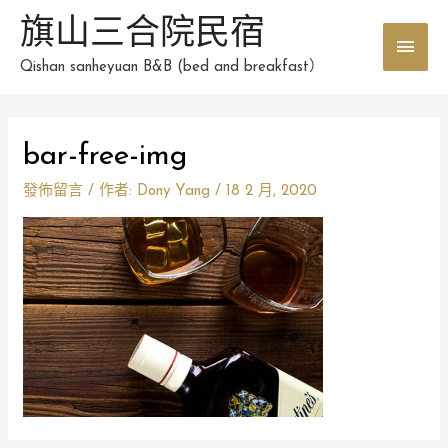
跳
旗山三合院民宿
主
至
主
Qishan sanheyuan B&B (bed and breakfast）
要
要
選
內
Post
容
bar-free-img
單
navigation
發佈留言
/ 作者:
Dony Yang
/
18 2 月, 2020