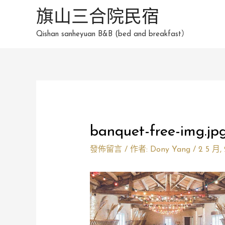
跳
旗山三合院民宿
至
Qishan sanheyuan B&B (bed and breakfast）
主
要
內
容
Post
navigation
banquet-free-img.jp
發佈留言
/ 作者:
Dony Yang
/
2 5 月,