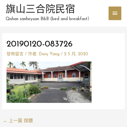
跳
旗山三合院民宿
主
至
主
Qishan sanheyuan B&B (bed and breakfast）
要
要
選
內
Post
容
20190120-083726
單
navigation
發佈留言
/ 作者:
Dony Yang
/
2 5 月, 2020
←
上一篇 媒體